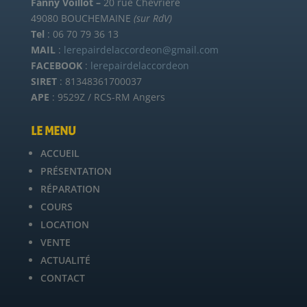
Fanny Voillot –
20 rue Chevrière
49080 BOUCHEMAINE
(sur RdV)
Tel
: 06 70 79 36 13
MAIL
:
lerepairdelaccordeon@gmail.com
FACEBOOK
:
lerepairdelaccordeon
SIRET
: 81348361700037
APE
: 9529Z / RCS-RM Angers
LE MENU
ACCUEIL
PRÉSENTATION
RÉPARATION
COURS
LOCATION
VENTE
ACTUALITÉ
CONTACT